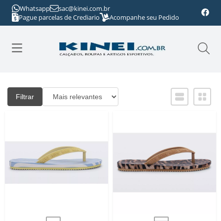
Whatsapp
sac@kinei.com.br
Pague parcelas de Crediario
Acompanhe seu Pedido
Filtrar