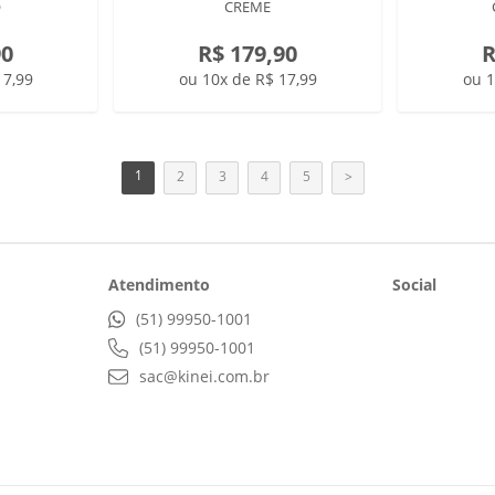
O
CREME
90
R$ 179,90
R
17,99
ou 10x de R$ 17,99
ou 1
1
2
3
4
5
>
Atendimento
Social
(51) 99950-1001
(51) 99950-1001
sac@kinei.com.br