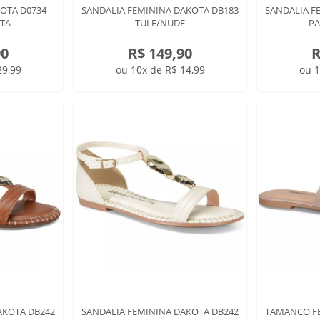
OTA D0734
SANDALIA FEMININA DAKOTA DB183
SANDALIA F
TA
TULE/NUDE
P
90
R$ 149,90
R
29,99
ou 10x de R$ 14,99
ou 1
AKOTA DB242
SANDALIA FEMININA DAKOTA DB242
TAMANCO FE