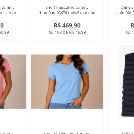
na tommy
short masculino tommy
chinel
ds preto
thum0um03474 thdw5 marinho
abfm0fm0
90
R$ 469,90
R
50,99
ou 10x de R$ 46,99
ou 1
a tommy
camiseta feminina tommy
colete