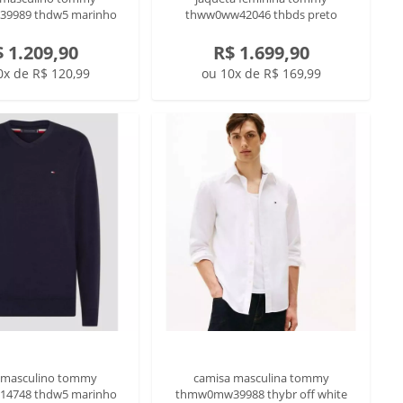
9989 thdw5 marinho
thww0ww42046 thbds preto
 1.209,90
R$ 1.699,90
0x de R$ 120,99
ou 10x de R$ 169,99
 masculino tommy
camisa masculina tommy
4748 thdw5 marinho
thmw0mw39988 thybr off white