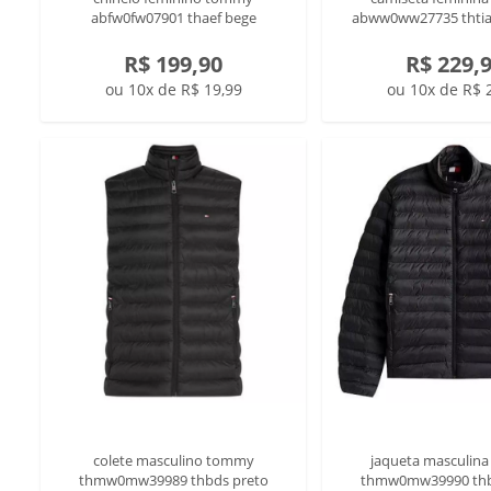
abfw0fw07901 thaef bege
abww0ww27735 thtia 
R$ 199,90
R$ 229,
ou 10x de R$ 19,99
ou 10x de R$ 
colete masculino tommy
jaqueta masculin
thmw0mw39989 thbds preto
thmw0mw39990 thb