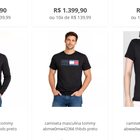
,90
R$ 1.399,90
R
39,99
ou 10x de R$ 139,99
ou 1
o tommy
camiseta masculina tommy
camise
ds preto
abmw0mw42366 thbds preto
abww0ww