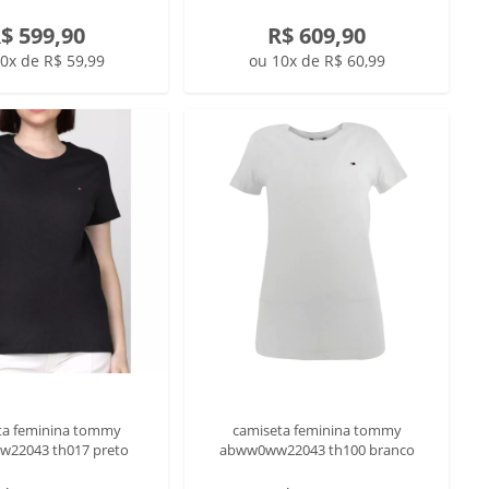
$ 599,90
R$ 609,90
0x de R$ 59,99
ou 10x de R$ 60,99
ta feminina tommy
camiseta feminina tommy
22043 th017 preto
abww0ww22043 th100 branco