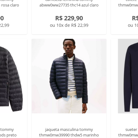
rosa claro
abww0ww27735 thc14 azul claro
thmw0mw3
90
R$ 229,90
R$
22,99
ou 10x de R$ 22,99
ou 1
a tommy
jaqueta masculina tommy
sueter
ds preto
thmw0mw39990 thdw5 marinho
thmw0mw1