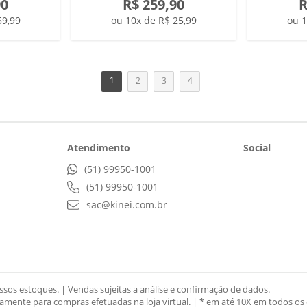
90
R$ 259,90
R
59,99
ou 10x de R$ 25,99
ou 1
1
2
3
4
Atendimento
Social
(51) 99950-1001
(51) 99950-1001
sac@kinei.com.br
sos estoques. | Vendas sujeitas a análise e confirmação de dados.
mente para compras efetuadas na loja virtual. | * em até 10X em todos os 