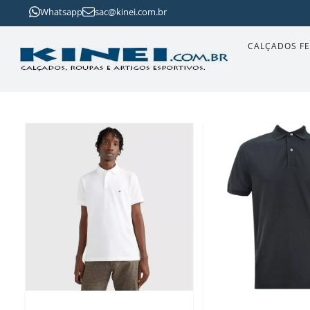
Whatsapp
sac@kinei.com.br
CALÇADOS F