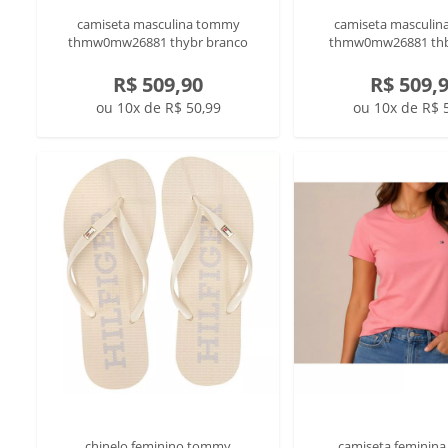
camiseta masculina tommy
camiseta masculi
thmw0mw26881 thybr branco
thmw0mw26881 thb
R$ 509,90
R$ 509,
ou 10x de R$ 50,99
ou 10x de R$ 
chinelo feminino tommy
camiseta feminin