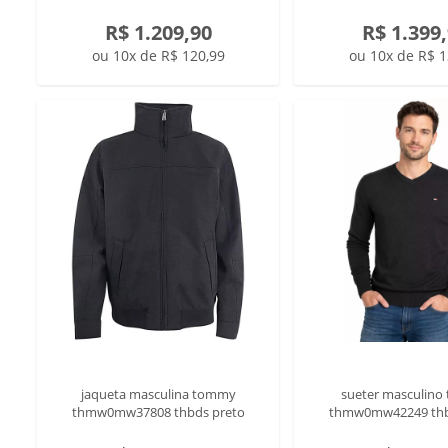
R$ 1.209,90
R$ 1.399
ou 10x de R$ 120,99
ou 10x de R$ 1
jaqueta masculina tommy
sueter masculin
thmw0mw37808 thbds preto
thmw0mw42249 thb