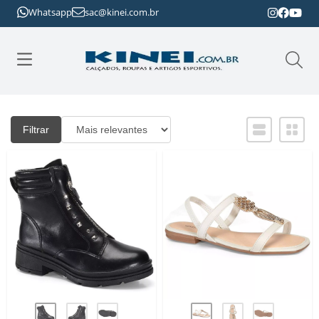
Whatsapp
sac@kinei.com.br
Filtrar