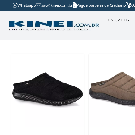
Whatsapp
sac@kinei.com.br
Pague parcelas de Crediario
A
CALÇADOS F