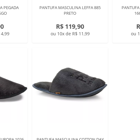
A PEGADA
PANTUFA MASCULINA LEFFA 885
PANTUFA
SGO
PRETO
16
90
R$ 119,90
R
14,99
ou 10x de R$ 11,99
ou 1
EUROPA 1026
PANTUFA MASCULINA COTTON DAY