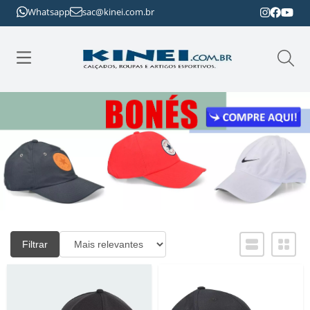
Whatsapp
sac@kinei.com.br
Filtrar