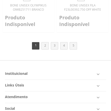
BONE UNISEX OLYMPIKUS
BONE UNISEX FILA
OIWB251711 BRANCO
F23L00392.750 OFF WHITE
Produto
Produto
Indisponível
Indisponível
1
2
3
4
5
Instituicional
Links Úteis
Atendimento
Social