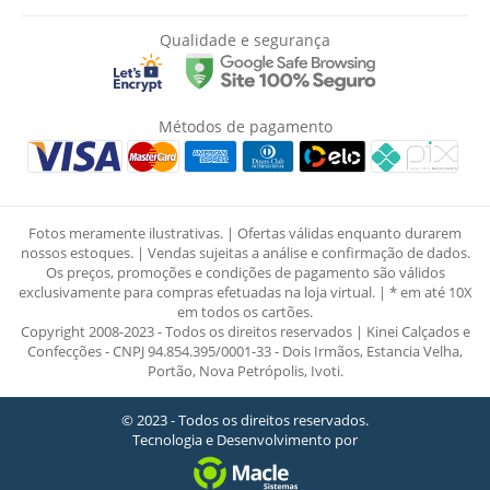
Qualidade e segurança
Métodos de pagamento
Fotos meramente ilustrativas. | Ofertas válidas enquanto durarem
nossos estoques. | Vendas sujeitas a análise e confirmação de dados.
Os preços, promoções e condições de pagamento são válidos
exclusivamente para compras efetuadas na loja virtual. | * em até 10X
em todos os cartões.
Copyright 2008-2023 - Todos os direitos reservados | Kinei Calçados e
Confecções - CNPJ 94.854.395/0001-33 - Dois Irmãos, Estancia Velha,
Portão, Nova Petrópolis, Ivoti.
© 2023 - Todos os direitos reservados.
Tecnologia e Desenvolvimento por