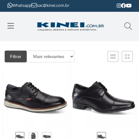
Whatsapp
sac@kinei.com.br
Filtrar