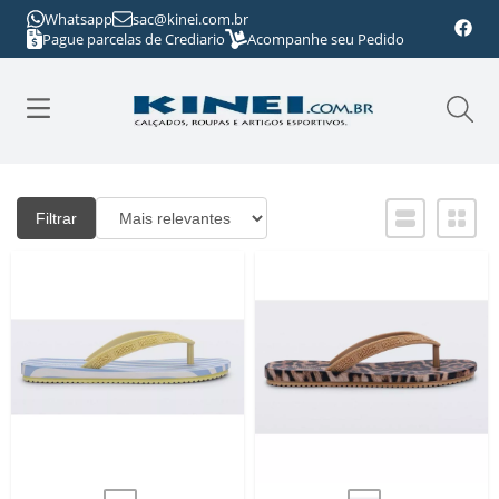
Whatsapp
sac@kinei.com.br
Pague parcelas de Crediario
Acompanhe seu Pedido
Filtrar