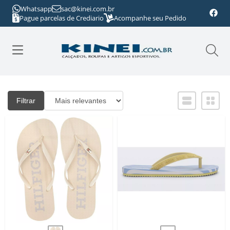
Whatsapp
sac@kinei.com.br
Pague parcelas de Crediario
Acompanhe seu Pedido
Filtrar