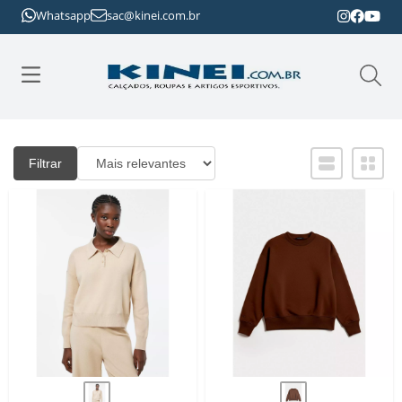
Whatsapp
sac@kinei.com.br
Filtrar