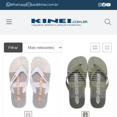
Whatsapp
sac@kinei.com.br
Filtrar