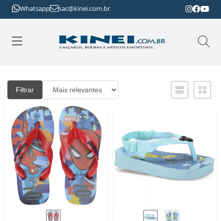
Whatsapp
sac@kinei.com.br
Filtrar