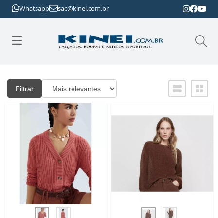
Whatsapp
sac@kinei.com.br
Filtrar